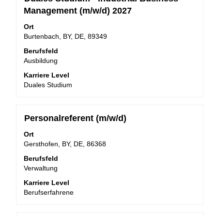
Sie
Management (m/w/d) 2027
die
Leertaste,
Ort
um
Burtenbach, BY, DE, 89349
die
Berufsfeld
Stelleninformationen
Ausbildung
vollständig
anzuzeigen.
Karriere Level
Duales Studium
Stellenbezeichnung
Drücken
Personalreferent (m/w/d)
Sie
Ort
die
Gersthofen, BY, DE, 86368
Leertaste,
um
Berufsfeld
die
Verwaltung
Stelleninformationen
Karriere Level
vollständig
Berufserfahrene
anzuzeigen.