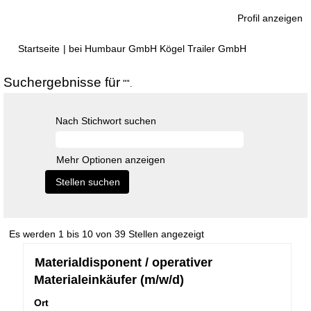
Profil anzeigen
(aktuelle
Startseite
|
bei Humbaur GmbH Kögel Trailer GmbH
Seite)
Suchergebnisse für
"".
Nach Stichwort suchen
Mehr Optionen anzeigen
Suchergebnisse
Es werden 1 bis 10 von 39 Stellen angezeigt
für
Stellenbezeichnung
Drücken
Materialdisponent / operativer
"".
Sie
Es
Materialeinkäufer (m/w/d)
die
werden
Leertaste,
Ort
1