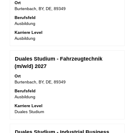
alle
Leertaste,
Ort
Details
um
Burtenbach, BY, DE, 89349
anzuzeigen.
die
Berufsfeld
Stelleninformationen
Ausbildung
vollständig
anzuzeigen.
Karriere Level
Ausbildung
Stellenbezeichnung
Drücken
Duales Studium - Fahrzeugtechnik
Sie
(m/w/d) 2027
die
Leertaste,
Ort
um
Burtenbach, BY, DE, 89349
die
Berufsfeld
Stelleninformationen
Ausbildung
vollständig
anzuzeigen.
Karriere Level
Duales Studium
Stellenbezeichnung
Drücken
Duales Studium - Industrial Business