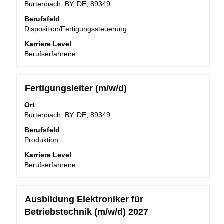
um
Burtenbach, BY, DE, 89349
bis
die
10
Berufsfeld
Stelleninformationen
von
Disposition/Fertigungssteuerung
vollständig
39
anzuzeigen.
Karriere Level
Stellen
Berufserfahrene
angezeigt
Verwenden
Sie
die
Stellenbezeichnung
Drücken
Fertigungsleiter (m/w/d)
Tabulatortaste,
Sie
um
Ort
die
durch
Burtenbach, BY, DE, 89349
Leertaste,
die
um
Berufsfeld
Stellenliste
die
Produktion
zu
Stelleninformationen
navigieren.
Karriere Level
vollständig
Wählen
Berufserfahrene
anzuzeigen.
Sie
eine
Stelle
Stellenbezeichnung
Drücken
Ausbildung Elektroniker für
aus,
Sie
Betriebstechnik (m/w/d) 2027
um
die