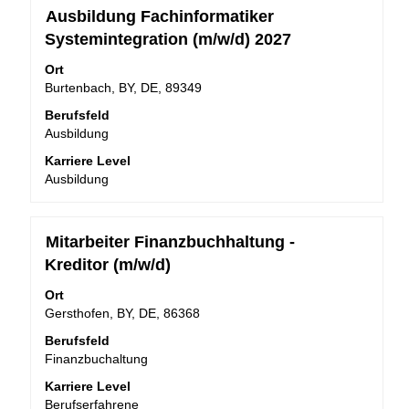
Stellenbezeichnung
Drücken
Ausbildung Fachinformatiker
Sie
Systemintegration (m/w/d) 2027
die
Leertaste,
Ort
um
Burtenbach, BY, DE, 89349
die
Berufsfeld
Stelleninformationen
Ausbildung
vollständig
anzuzeigen.
Karriere Level
Ausbildung
Stellenbezeichnung
Drücken
Mitarbeiter Finanzbuchhaltung -
Sie
Kreditor (m/w/d)
die
Leertaste,
Ort
um
Gersthofen, BY, DE, 86368
die
Berufsfeld
Stelleninformationen
Finanzbuchaltung
vollständig
anzuzeigen.
Karriere Level
Berufserfahrene