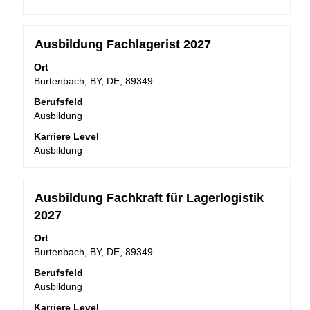
Stellenbezeichnung
Drücken
Ausbildung Fachlagerist 2027
Sie
Ort
die
Burtenbach, BY, DE, 89349
Leertaste,
um
Berufsfeld
die
Ausbildung
Stelleninformationen
Karriere Level
vollständig
Ausbildung
anzuzeigen.
Stellenbezeichnung
Drücken
Ausbildung Fachkraft für Lagerlogistik
Sie
2027
die
Leertaste,
Ort
um
Burtenbach, BY, DE, 89349
die
Berufsfeld
Stelleninformationen
Ausbildung
vollständig
anzuzeigen.
Karriere Level