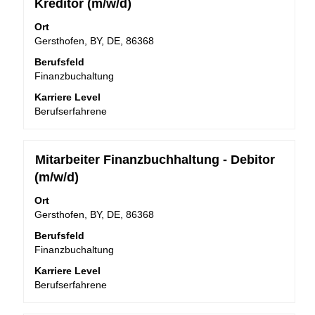
Kreditor (m/w/d)
um
die
alle
Leertaste,
Ort
Details
um
Gersthofen, BY, DE, 86368
anzuzeigen.
die
Berufsfeld
Stelleninformationen
Finanzbuchaltung
vollständig
anzuzeigen.
Karriere Level
Berufserfahrene
Stellenbezeichnung
Drücken
Mitarbeiter Finanzbuchhaltung - Debitor
Sie
(m/w/d)
die
Leertaste,
Ort
um
Gersthofen, BY, DE, 86368
die
Berufsfeld
Stelleninformationen
Finanzbuchaltung
vollständig
anzuzeigen.
Karriere Level
Berufserfahrene