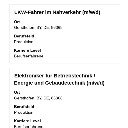
Stellenbezeichnung
Drücken
LKW-Fahrer im Nahverkehr (m/w/d)
Sie
Ort
die
Gersthofen, BY, DE, 86368
Leertaste,
um
Berufsfeld
die
Produktion
Stelleninformationen
Karriere Level
vollständig
Berufserfahrene
anzuzeigen.
Stellenbezeichnung
Drücken
Elektroniker für Betriebstechnik /
Sie
Energie und Gebäudetechnik (m/w/d)
die
Leertaste,
Ort
um
Gersthofen, BY, DE, 86368
die
Berufsfeld
Stelleninformationen
Produktion
vollständig
anzuzeigen.
Karriere Level
Berufserfahrene