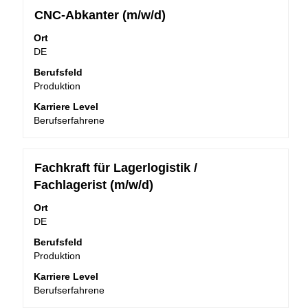
Stellenbezeichnung
Drücken
CNC-Abkanter (m/w/d)
Sie
Ort
die
DE
Leertaste,
um
Berufsfeld
die
Produktion
Stelleninformationen
Karriere Level
vollständig
Berufserfahrene
anzuzeigen.
Stellenbezeichnung
Drücken
Fachkraft für Lagerlogistik /
Sie
Fachlagerist (m/w/d)
die
Leertaste,
Ort
um
DE
die
Berufsfeld
Stelleninformationen
Produktion
vollständig
anzuzeigen.
Karriere Level
Berufserfahrene