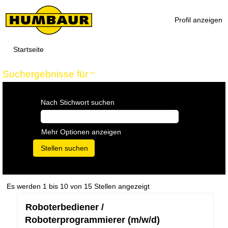
Profil anzeigen
Startseite
Suchergebnisse für
"".
Nach Stichwort suchen
Mehr Optionen anzeigen
Suchergebnisse
Es werden 1 bis 10 von 15 Stellen angezeigt
für
Stellenbezeichnung
Drücken
Roboterbediener /
"".
Sie
Es
Roboterprogrammierer (m/w/d)
die
werden