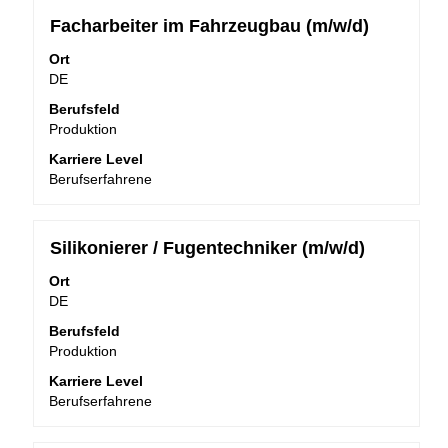
Stellenbezeichnung
Drücken
Facharbeiter im Fahrzeugbau (m/w/d)
Sie
Ort
die
DE
Leertaste,
um
Berufsfeld
die
Produktion
Stelleninformationen
Karriere Level
vollständig
Berufserfahrene
anzuzeigen.
Stellenbezeichnung
Drücken
Silikonierer / Fugentechniker (m/w/d)
Sie
Ort
die
DE
Leertaste,
um
Berufsfeld
die
Produktion
Stelleninformationen
Karriere Level
vollständig
Berufserfahrene
anzuzeigen.