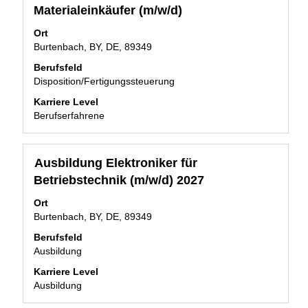
Sie
Materialeinkäufer (m/w/d)
um
die
alle
Leertaste,
Ort
Details
um
Burtenbach, BY, DE, 89349
anzuzeigen.
die
Berufsfeld
Stelleninformationen
Disposition/Fertigungssteuerung
vollständig
anzuzeigen.
Karriere Level
Berufserfahrene
Stellenbezeichnung
Drücken
Ausbildung Elektroniker für
Sie
Betriebstechnik (m/w/d) 2027
die
Leertaste,
Ort
um
Burtenbach, BY, DE, 89349
die
Berufsfeld
Stelleninformationen
Ausbildung
vollständig
anzuzeigen.
Karriere Level
Ausbildung