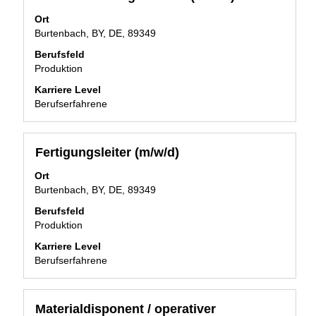
die
werden
Leertaste,
Ort
1
um
Burtenbach, BY, DE, 89349
bis
die
10
Berufsfeld
Stelleninformationen
von
Produktion
vollständig
24
anzuzeigen.
Karriere Level
Stellen
Berufserfahrene
angezeigt
Verwenden
Sie
die
Stellenbezeichnung
Drücken
Fertigungsleiter (m/w/d)
Tabulatortaste,
Sie
um
Ort
die
durch
Burtenbach, BY, DE, 89349
Leertaste,
die
um
Berufsfeld
Stellenliste
die
Produktion
zu
Stelleninformationen
navigieren.
Karriere Level
vollständig
Wählen
Berufserfahrene
anzuzeigen.
Sie
eine
Stelle
Stellenbezeichnung
Drücken
Materialdisponent / operativer
aus,