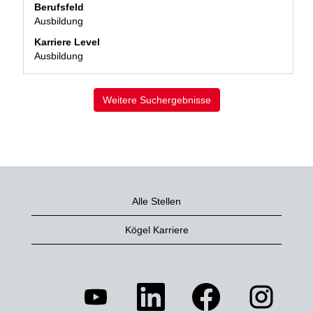
Berufsfeld
Stelleninformationen
Ausbildung
vollständig
anzuzeigen.
Karriere Level
Ausbildung
Weitere Suchergebnisse
Alle Stellen
Kögel Karriere
W
W
W
W
i
i
i
i
r
r
r
r