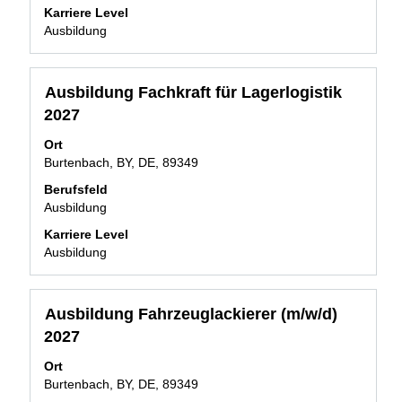
Karriere Level
vollständig
Ausbildung
anzuzeigen.
Stellenbezeichnung
Drücken
Ausbildung Fachkraft für Lagerlogistik
Sie
2027
die
Leertaste,
Ort
um
Burtenbach, BY, DE, 89349
die
Berufsfeld
Stelleninformationen
Ausbildung
vollständig
anzuzeigen.
Karriere Level
Ausbildung
Stellenbezeichnung
Drücken
Ausbildung Fahrzeuglackierer (m/w/d)
Sie
2027
die
Leertaste,
Ort
um
Burtenbach, BY, DE, 89349
die