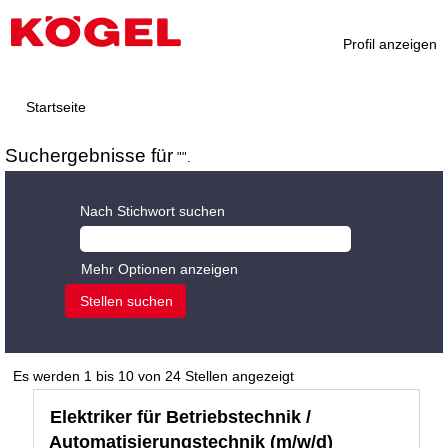
Profil anzeigen
Startseite
Suchergebnisse für
"".
Nach Stichwort suchen
Mehr Optionen anzeigen
Suchergebnisse
Es werden 1 bis 10 von 24 Stellen angezeigt
für
Stellenbezeichnung
Drücken
Elektriker für Betriebstechnik /
"".
Sie
Es
Automatisierungstechnik (m/w/d)