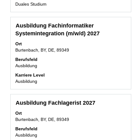
Duales Studium
Stellenbezeichnung
Drücken
Ausbildung Fachinformatiker
Sie
Systemintegration (m/w/d) 2027
die
Leertaste,
Ort
um
Burtenbach, BY, DE, 89349
die
Berufsfeld
Stelleninformationen
Ausbildung
vollständig
anzuzeigen.
Karriere Level
Ausbildung
Stellenbezeichnung
Drücken
Ausbildung Fachlagerist 2027
Sie
Ort
die
Burtenbach, BY, DE, 89349
Leertaste,
um
Berufsfeld
die
Ausbildung
Stelleninformationen