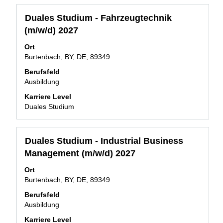
Stellenbezeichnung
Drücken
Duales Studium - Fahrzeugtechnik
Sie
(m/w/d) 2027
die
Leertaste,
Ort
um
Burtenbach, BY, DE, 89349
die
Berufsfeld
Stelleninformationen
Ausbildung
vollständig
anzuzeigen.
Karriere Level
Duales Studium
Stellenbezeichnung
Drücken
Duales Studium - Industrial Business
Sie
Management (m/w/d) 2027
die
Leertaste,
Ort
um
Burtenbach, BY, DE, 89349
die
Berufsfeld
Stelleninformationen
Ausbildung
vollständig
anzuzeigen.
Karriere Level