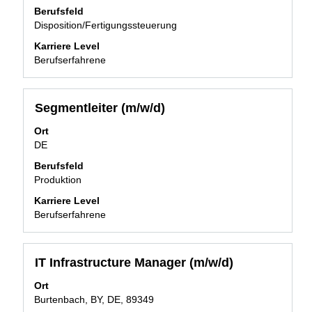
die
Berufsfeld
Stelleninformationen
Disposition/Fertigungssteuerung
vollständig
anzuzeigen.
Karriere Level
Berufserfahrene
Stellenbezeichnung
Drücken
Segmentleiter (m/w/d)
Sie
Ort
die
DE
Leertaste,
um
Berufsfeld
die
Produktion
Stelleninformationen
Karriere Level
vollständig
Berufserfahrene
anzuzeigen.
Stellenbezeichnung
Drücken
IT Infrastructure Manager (m/w/d)
Sie
Ort
die
Burtenbach, BY, DE, 89349
Leertaste,