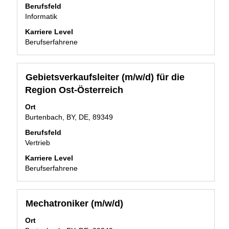
um
Berufsfeld
die
Informatik
Stelleninformationen
Karriere Level
vollständig
Berufserfahrene
anzuzeigen.
Stellenbezeichnung
Drücken
Gebietsverkaufsleiter (m/w/d) für die
Sie
Region Ost-Österreich
die
Leertaste,
Ort
um
Burtenbach, BY, DE, 89349
die
Berufsfeld
Stelleninformationen
Vertrieb
vollständig
anzuzeigen.
Karriere Level
Berufserfahrene
Stellenbezeichnung
Drücken
Mechatroniker (m/w/d)
Sie
Ort
die