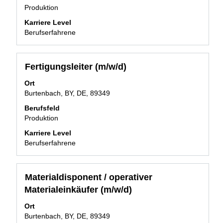
Stelleninformationen
von
Produktion
vollständig
14
anzuzeigen.
Karriere Level
Stellen
Berufserfahrene
angezeigt
Verwenden
Sie
die
Stellenbezeichnung
Drücken
Fertigungsleiter (m/w/d)
Tabulatortaste,
Sie
um
Ort
die
durch
Burtenbach, BY, DE, 89349
Leertaste,
die
um
Berufsfeld
Stellenliste
die
Produktion
zu
Stelleninformationen
navigieren.
Karriere Level
vollständig
Wählen
Berufserfahrene
anzuzeigen.
Sie
eine
Stelle
Stellenbezeichnung
Drücken
Materialdisponent / operativer
aus,
Sie
Materialeinkäufer (m/w/d)
um
die
alle
Leertaste,
Ort
Details
um
Burtenbach, BY, DE, 89349
anzuzeigen.