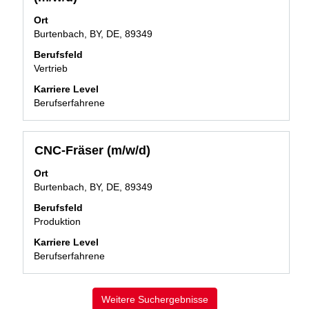
die
Leertaste,
Ort
um
Burtenbach, BY, DE, 89349
die
Berufsfeld
Stelleninformationen
Vertrieb
vollständig
anzuzeigen.
Karriere Level
Berufserfahrene
Stellenbezeichnung
Drücken
CNC-Fräser (m/w/d)
Sie
Ort
die
Burtenbach, BY, DE, 89349
Leertaste,
um
Berufsfeld
die
Produktion
Stelleninformationen
Karriere Level
vollständig
Berufserfahrene
anzuzeigen.
Weitere Suchergebnisse