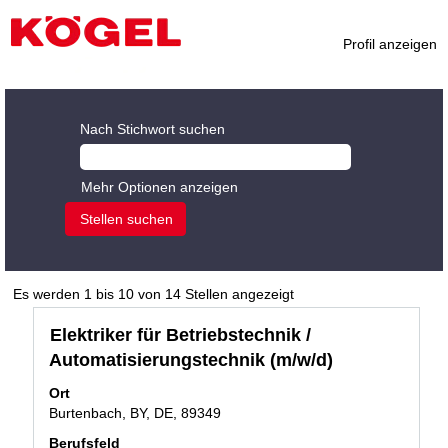
Profil anzeigen
berufserfahrene-
koegel
Nach Stichwort suchen
Mehr Optionen anzeigen
Suchergebnisse
Es werden 1 bis 10 von 14 Stellen angezeigt
für
Stellenbezeichnung
Drücken
Elektriker für Betriebstechnik /
"".
Sie
Es
Automatisierungstechnik (m/w/d)
die
werden
Leertaste,
Ort
1
um
Burtenbach, BY, DE, 89349
bis
die
10
Berufsfeld