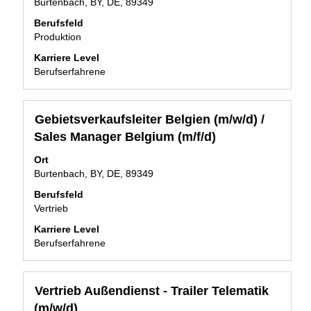
Burtenbach, BY, DE, 89349
Leertaste,
um
Berufsfeld
die
Produktion
Stelleninformationen
Karriere Level
vollständig
Berufserfahrene
anzuzeigen.
Stellenbezeichnung
Drücken
Gebietsverkaufsleiter Belgien (m/w/d) /
Sie
Sales Manager Belgium (m/f/d)
die
Leertaste,
Ort
um
Burtenbach, BY, DE, 89349
die
Berufsfeld
Stelleninformationen
Vertrieb
vollständig
anzuzeigen.
Karriere Level
Berufserfahrene
Stellenbezeichnung
Drücken
Vertrieb Außendienst - Trailer Telematik
Sie
(m/w/d)